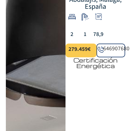
España
2
1
78,9
646907680
279.459€
Certificación
Energética