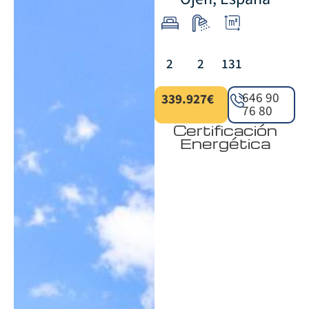
2
2
131
646 90
339.927€
76 80
Certificación
Energética