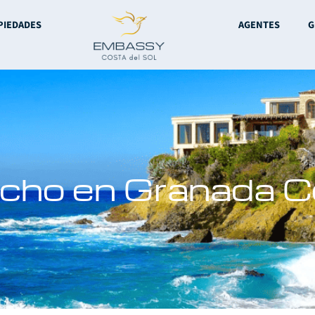
PIEDADES
AGENTES
G
icho en Granada C