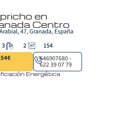
pricho en
anada Centro
 Arabial, 47, Granada, España
3
2
154
254€
646907680 -
622 39 07 79
ificación Energética