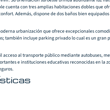
 vivir. Su orientación suroeste brinda abundante luz na
le cuenta con tres amplias habitaciones dobles que of
confort. Además, dispone de dos baños bien equipados 
 moderna urbanización que ofrece excepcionales comod
dos; también incluye parking privado lo cual es un gran
cil acceso al transporte público mediante autobuses, me
rtantes e instituciones educativas reconocidas en la z
eguros.
sticas